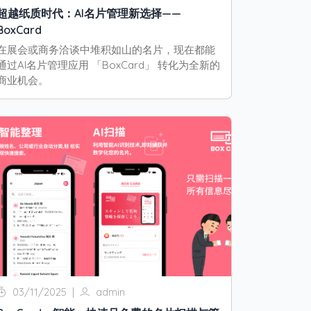
超越纸质时代：AI名片管理新选择——
BoxCard
在展会或商务洽谈中堆积如山的名片，现在都能
通过AI名片管理应用 「BoxCard」 转化为全新的
商业机会。
03/11/2025
|
admin