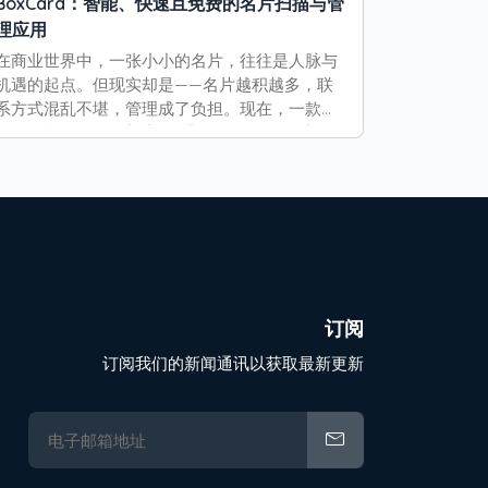
BoxCard：智能、快速且免费的名片扫描与管
理应用
在商业世界中，一张小小的名片，往往是人脉与
机遇的起点。但现实却是——名片越积越多，联
系方式混乱不堪，管理成了负担。现在，一款由
人工智能驱动的全新应用 「BoxCard」 正式登
场，它让名片管理变得前所未有地轻松、高效、
智能！
订阅
订阅我们的新闻通讯以获取最新更新