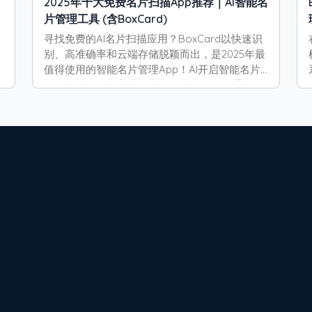
2025年十大免费名片扫描App推荐｜AI智能名
片管理工具 (含BoxCard)
寻找免费的AI名片扫描应用？BoxCard以快速识
别、高准确率和云端存储脱颖而出，是2025年最
值得使用的智能名片管理App！AI开启智能名片
管理新时代在商业世界中，名片依然是沟通的桥
梁。但纸质名片容易丢失、难以整理，因此越来
越多人选择AI名片扫描App。以下是2025年最受
欢迎的十大免费名片扫描应用排行榜。