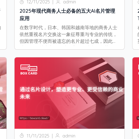
12/11/2025
|
admin
新
2025年现代商务人士必备的五大AI名片管理
应用
的
在数字时代，日本、韩国和越南等地的商务人士
依然重视名片交换这一象征尊重与专业的传统，
此
但因管理不便而被遗忘的名片超过七成，因此借
助AI OCR技术实现名片数字化已成必然趋势。
11/11/2025
|
admin