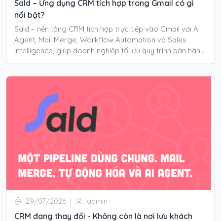
Sald – Ứng dụng CRM tích hợp trong Gmail có gì
nổi bật?
Sald – nền tảng CRM tích hợp trực tiếp vào Gmail với AI
Agent, Mail Merge, Workflow Automation và Sales
Intelligence, giúp doanh nghiệp tối ưu quy trình bán hàng
và quản lý khách hàng ngay trong ứng dụng Gmail với
năng lực vượt trội.
29/07/2026
|
admin
CRM đang thay đổi - Không còn là nơi lưu khách