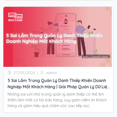
27/05/2026
|
admin
5 Sai Lầm Trong Quản Lý Danh Thiếp Khiến Doanh
Nghiệp Mất Khách Hàng | Giải Pháp Quản Lý Dữ Liệu
Thực Tiễn Giúp Bảo Vệ Hiệu Suất Bán Hàng
Những sai sót nhỏ trong quản lý danh thiếp có thể âm
thầm làm mất cơ hội bán hàng, suy giảm niềm tin khách
hàng và giảm hiệu quả chăm sóc sau tiếp xúc.