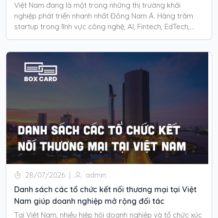
Việt Nam đang là một trong những thị trường khởi
nghiệp phát triển nhanh nhất Đông Nam Á. Hàng trăm
startup trong lĩnh vực công nghệ, AI, Fintech, EdTech,
HealthTech, Logistics và Thương mại điện tử đã nhận
được nguồn vốn từ các quỹ đầu tư trong và ngoài nước.
28/07/2026
|
admin
Danh sách các tổ chức kết nối thương mại tại Việt
Nam giúp doanh nghiệp mở rộng đối tác
Tại Việt Nam, nhiều hiệp hội doanh nghiệp và tổ chức xúc