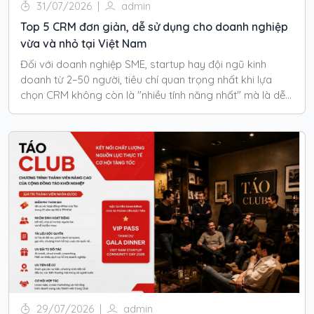
31/07/2026
|
admin
Top 5 CRM đơn giản, dễ sử dụng cho doanh nghiệp
vừa và nhỏ tại Việt Nam
Đối với doanh nghiệp SME, startup hay đội ngũ kinh
doanh từ 2–50 người, tiêu chí quan trọng nhất khi lựa
chọn CRM không còn là "nhiều tính năng nhất" mà là dễ
sử dụng, triển khai nhanh và mang lại hiệu quả ngay.Dưới
đây là 5 CRM được nhiều doanh nghiệp tại Việt Nam
quan tâm, phù hợp với từng quy mô và nhu cầu khác
nhau.
29/07/2026
|
admin