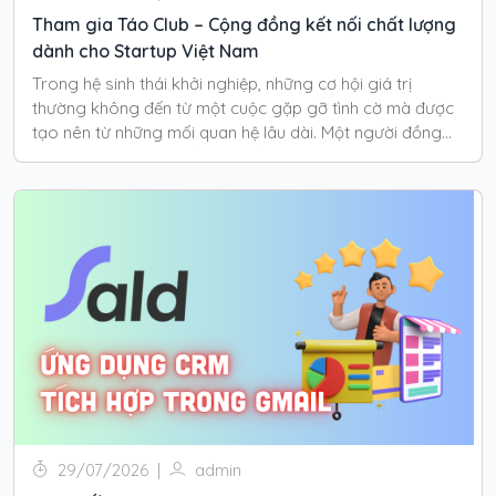
Tham gia Táo Club – Cộng đồng kết nối chất lượng
dành cho Startup Việt Nam
Trong hệ sinh thái khởi nghiệp, những cơ hội giá trị
thường không đến từ một cuộc gặp gỡ tình cờ mà được
tạo nên từ những mối quan hệ lâu dài. Một người đồng
hành phù hợp, một đối tác chiến lược hay một lời giới
thiệu đúng thời điểm có thể tạo nên bước ngoặt cho cả
doanh nghiệp.
29/07/2026
|
admin