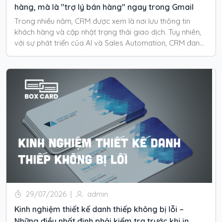
hàng, mà là "trợ lý bán hàng" ngay trong Gmail
Trong nhiều năm, CRM được xem là nơi lưu thông tin
khách hàng và cập nhật trạng thái giao dịch. Tuy nhiên,
với sự phát triển của AI và Sales Automation, CRM đang
dần trở thành một "đồng nghiệp" có khả năng hỗ trợ đội
ngũ kinh doanh làm việc nhanh hơn và hiệu quả
hơn.SALD là một ví dụ tiêu biểu cho xu hướng này khi xây
dựng toàn bộ hệ thống CRM trực tiếp trên Gmail, kết hợp
AI, tự động hóa và dữ liệu doanh nghiệp trong cùng một
nền tảng.
29/07/2026
|
admin
Kinh nghiệm thiết kế danh thiếp không bị lỗi –
Những điều nhất định phải kiểm tra trước khi in