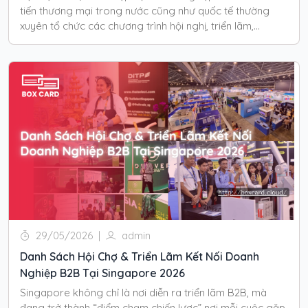
tiến thương mại trong nước cũng như quốc tế thường
xuyên tổ chức các chương trình hội nghị, triển lãm,
Business Matching (B2B Matching), hội thảo và
networking dành cho cộng đồng doanh nghiệp.
29/05/2026
|
admin
Danh Sách Hội Chợ & Triển Lãm Kết Nối Doanh
Nghiệp B2B Tại Singapore 2026
Singapore không chỉ là nơi diễn ra triển lãm B2B, mà
đang trở thành “điểm chạm chiến lược” nơi mỗi cuộc gặp